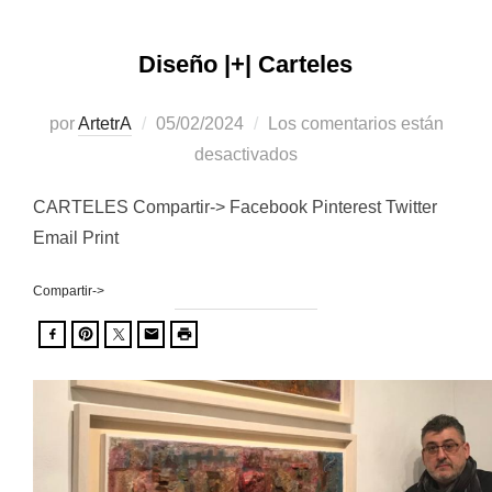
Diseño |+| Carteles
Publicado
por
ArtetrA
05/02/2024
Los comentarios están
el
desactivados
CARTELES Compartir-> Facebook Pinterest Twitter
Email Print
Compartir->