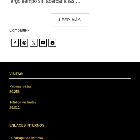
largo tiempo sin acercar a las …
«“SEQUENTIAE TEMPORIS” 
LEER MÁS
Compartir->
VISITAS:
Páginas vistas:
50,256
Total de visitantes:
29,012
ENLACES INTERNOS:
-> Búsqueda Interna