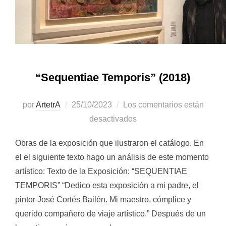
“Sequentiae Temporis” (2018)
Publicado
por
ArtetrA
25/10/2023
Los comentarios están
el
desactivados
Obras de la exposición que ilustraron el catálogo. En
el el siguiente texto hago un análisis de este momento
artístico: Texto de la Exposición: “SEQUENTIAE
TEMPORIS” “Dedico esta exposición a mi padre, el
pintor José Cortés Bailén. Mi maestro, cómplice y
querido compañero de viaje artístico.” Después de un