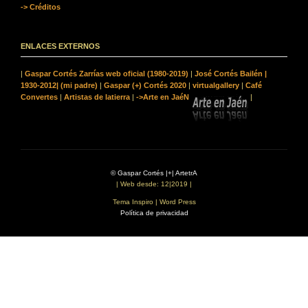
-> Créditos
ENLACES EXTERNOS
|
Gaspar Cortés Zarrías web oficial (1980-2019)
|
José Cortés Bailén |
1930-2012| (mi padre)
|
Gaspar (+) Cortés 2020
|
virtualgallery
|
Café
Convertes
|
Artistas de latierra
|
->Arte en JaéN
|
© Gaspar Cortés |+| ArtetrA
| Web desde: 12|2019 |
Tema Inspiro | Word Press
Política de privacidad