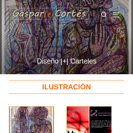
Saltar
Buscar:
al
ALTERN
contenido
Diseño |+| Carteles
ILUSTRACIÓN