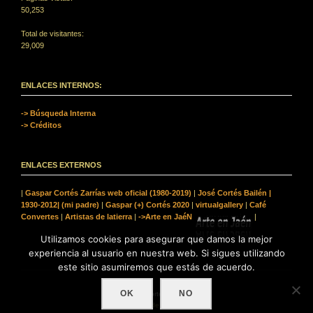
50,253
Total de visitantes:
29,009
ENLACES INTERNOS:
-> Búsqueda Interna
-> Créditos
ENLACES EXTERNOS
|
Gaspar Cortés Zarrías web oficial (1980-2019)
|
José Cortés Bailén |
1930-2012| (mi padre)
|
Gaspar (+) Cortés 2020
|
virtualgallery
|
Café
Convertes
|
Artistas de latierra
|
->Arte en JaéN
|
Utilizamos cookies para asegurar que damos la mejor
experiencia al usuario en nuestra web. Si sigues utilizando
este sitio asumiremos que estás de acuerdo.
OK
NO
© Gaspar Cortés |+| ArtetrA
| Web desde: 12|2019 |