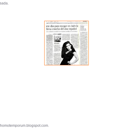
sada.
://homotemporum.blogspot.com.