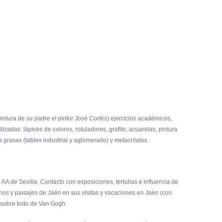
pintura de su padre el pintor José Cortés) ejercicios académicos,
izadas: lápices de colores, rotuladores, grafito, acuarelas, pintura
es grasas (tablex industrial y aglomerado) y metacrilatos.
AA de Sevilla. Contacto con exposiciones, tertulias e influencia de
anos y paisajes de Jaén en sus visitas y vacaciones en Jaén (con
ta sobre todo de Van Gogh.