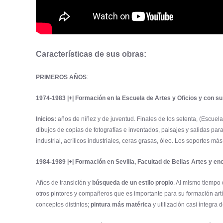
Características de sus obras:
PRIMEROS AÑOS
:
1974-1983 |+| Formación en la Escuela de Artes y Oficios y con su
Inicios:
años de niñez y de juventud. Finales de los setenta, (Escuela
dibujos de copias de fotografías e inventados, paisajes y salidas para
industrial, acrílicos industriales, ceras grasas, óleo. Los soportes má
1984-1989 |+| Formación en Sevilla, Facultad de Bellas Artes y e
Años de transición y
búsqueda de un estilo propio
. Al mismo tiempo 
otros pintores y compañeros que es importante para su formación artí
conceptos distintos;
pintura más matérica
y utilización casi íntegra