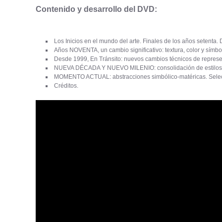
Contenido y desarrollo del DVD:
Los Inicios en el mundo del arte. Finales de los años setent
Años NOVENTA, un cambio significativo: textura, color y símbo
Desde 1999, En Tránsito: nuevos cambios técnicos de represen
NUEVA DÉCADA Y NUEVO MILENIO: consolidación de estilos, ex
MOMENTO ACTUAL: abstracciones simbólico-matéricas. Selec
Créditos.