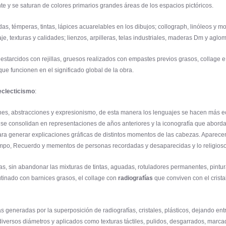
te y se saturan de colores primarios grandes áreas de los espacios pictóricos.
as, témperas, tintas, lápices acuarelables en los dibujos; collograph, linóleos y m
e, texturas y calidades; lienzos, arpilleras, telas industriales, maderas Dm y ag
 estarcidos con rejillas, gruesos realizados con empastes previos grasos, collage e
ue funcionen en el significado global de la obra.
eclecticismo
:
nes, abstracciones y expresionismo, de esta manera los lenguajes se hacen más ecl
 se consolidan en representaciones de años anteriores y la iconografía que abord
co para generar explicaciones gráficas de distintos momentos de las cabezas. Aparec
po, Recuerdo y mementos de personas recordadas y desaparecidas y lo religioso y l
s, sin abandonar las mixturas de tintas, aguadas, rotuladores permanentes, pintura 
utinado con barnices grasos, el collage con
radiografías
que conviven con el crista
s generadas por la superposición de radiografías, cristales, plásticos, dejando entr
diversos diámetros y aplicados como texturas táctiles, pulidos, desgarrados, marca