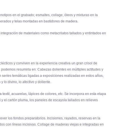
onotipos en el grabado; esmaltes, collage, óleos y mixturas en la
lomerados y telas montadas en bastidores de madera.
 integración de materiales como metacrilatos tallados y entintados en
écticos y conviven en la experiencia creativa un gran crisol de
a podemos resumirla en: Cabezas dolientes en múltiples actitudes y
en series temáticas ligadas a exposiciones realizadas en estos años,
o divino, lo afectivo y doliente.
textil, acuarelas, lápices de colores, etc. Se incorpora en esta etapa
l y el cartón pluma, los paneles de escayola tallados en relieves
ever los fondos preparatorios. Incisiones, rayados, reservas en la
dos con líneas incisivas. Collage de maderas viejas e integradas en