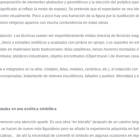
perposición de elementos abstractos y geométricos y la elección del políptico para 
 significado al reflejo (a modo de espejo). Se pretende que el espectador se vea ide
omo visualmente. Poco a poco hay una transición de la figura por la sustitución d
 divino-religioso aparece con mucha contundencia en estas obras.
alación. Las técnicas suelen ser mayoritariamente mixtas (mezcla de técnicas magr
s, óleos y esmaltes sintéticos y acabados con pintura en sprays. Los soportes en
an en materiales tanto tradicionales: telas (arpilleras, lienzo moreno) montadas 
balar, plásticos industriales, objetos encontrados (Objet trouvé ) de diversas carac
e e integrados en la obra: cristales, telas, metales, cerámica, etc.), el estarcido con
incorporadas, tratamiento de relieves escultóricos, tallados y pulidos. Monotipia 
aladas en una estética simbólica
:
recen una atención aparte. Es una obra “en tránsito” después de un camino largo
a se hacen de nuevo más figurativos pero se añade la experiencia adquirida en to
indicativas… de ahí la necesidad de convertir el símbolo en algunas ocasiones en re