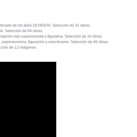
a. Década de los años OCHENTA. Selección de 31 obras.
lo. Selección de 64 obras.
tación más expresionista y figurativa. Selección de 10 obras
presionismo, figuración y eclecticismo. Selección de 40 obras.
ción de 12 imágenes.