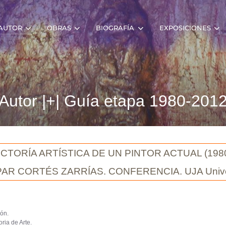
AUTOR
OBRAS
BIOGRAFÍA
EXPOSICIONES
Autor |+| Guía etapa 1980-201
CTORÍA ARTÍSTICA DE UN PINTOR ACTUAL (1980
ASPAR CORTÉS ZARRÍAS. CONFERENCIA. UJA Univer
ión
.
ria de Arte.