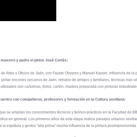
 maestro y padre el pintor José Cortés:
 de Artes y Oficios de Jaén, con Fausto Olivares y Manuel Kayser; Influencia de la 
 pintar rincones cercanos de Jaén, retratos de amigos y familiares; técnicas más util
s utilizados son cartulinas, folios, cartón, madera preparada con pinturas industrial
ncuentro con compañeros, profesores y formación en la Cultura
sevillana:
que se amplían los conocimientos técnicos y teórico-prácticos en la Facultad de BB 
stica en general. Los primeros años de esta etapa realiza paisajes urbanos sevill
 de la espátula y gestos “alla prima” mucha influencia de la pintura posimpresionis