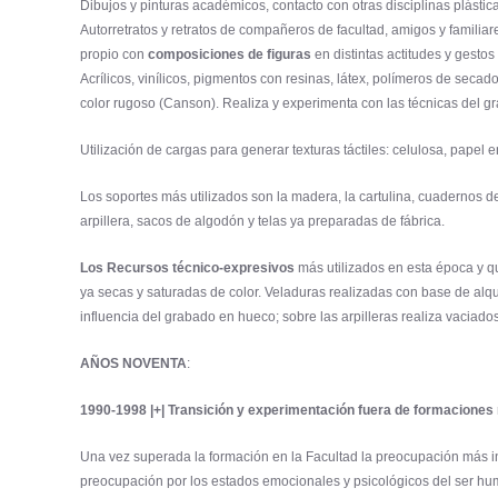
Dibujos y pinturas académicos, contacto con otras disciplinas plástic
Autorretratos y retratos de compañeros de facultad, amigos y familia
propio con
composiciones de figuras
en distintas actitudes y gesto
Acrílicos, vinílicos, pigmentos con resinas, látex, polímeros de seca
color rugoso (Canson). Realiza y experimenta con las técnicas del g
Utilización de cargas para generar texturas táctiles: celulosa, papel
Los soportes más utilizados son la madera, la cartulina, cuadernos de
arpillera, sacos de algodón y telas ya preparadas de fábrica.
Los Recursos técnico-expresivos
más utilizados en esta época y qu
ya secas y saturadas de color. Veladuras realizadas con base de alq
influencia del grabado en hueco; sobre las arpilleras realiza vaciado
AÑOS NOVENTA
:
1990-1998 |+| Transición y experimentación fuera de formaciones
Una vez superada la formación en la Facultad la preocupación más in
preocupación por los estados emocionales y psicológicos del ser hum