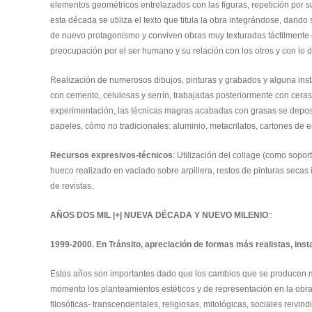
elementos geométricos entrelazados con las figuras, repetición por su
esta década se utiliza el texto que titula la obra integrándose, dando
de nuevo protagonismo y conviven obras muy texturadas táctilmente c
preocupación por el ser humano y su relación con los otros y con lo
Realización de numerosos dibujos, pinturas y grabados y alguna inst
con cemento, celulosas y serrín, trabajadas posteriormente con cera
experimentación, las técnicas magras acabadas con grasas se deposit
papeles, cómo no tradicionales: aluminio, metacrilatos, cartones de em
Recursos expresivos-técnicos
: Utilización del collage (como soport
hueco realizado en vaciado sobre arpillera, restos de pinturas secas 
de revistas.
AÑOS DOS MIL |+| NUEVA DÉCADA Y NUEVO MILENIO
::
1999-2000. En Tránsito, apreciación de formas más realistas, inst
Estos años son importantes dado que los cambios que se producen me
momento los planteamientos estéticos y de representación en la obr
filosóficas- transcendentales, religiosas, mitológicas, sociales reiv