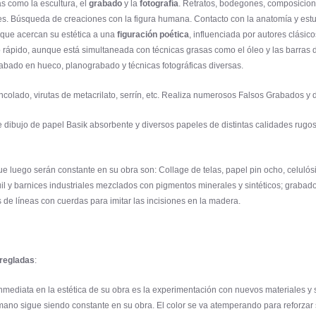
as como la escultura, el
grabado
y la
fotografía
. Retratos, bodegones, composicione
res. Búsqueda de creaciones con la figura humana. Contacto con la anatomía y estu
s que acercan su estética a una
figuración poética
, influenciada por autores clásic
do rápido, aunque está simultaneada con técnicas grasas como el óleo y las barras 
rabado en hueco, planograbado y técnicas fotográficas diversas.
 encolado, virutas de metacrilato, serrín, etc. Realiza numerosos Falsos Grabados 
 dibujo de papel Basik absorbente y diversos papeles de distintas calidades rugosa
e luego serán constante en su obra son: Collage de telas, papel pin ocho, celulósi
uil y barnices industriales mezclados con pigmentos minerales y sintéticos; grabad
s de líneas con cuerdas para imitar las incisiones en la madera.
 regladas
:
mediata en la estética de su obra es la experimentación con nuevos materiales y
ano sigue siendo constante en su obra. El color se va atemperando para reforzar s