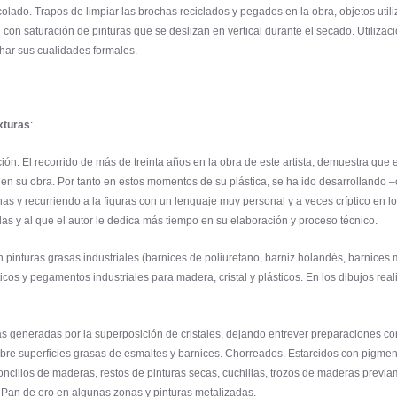
olado. Trapos de limpiar las brochas reciclados y pegados en la obra, objetos util
con saturación de pinturas que se deslizan en vertical durante el secado. Utiliza
echar sus cualidades formales.
xturas
:
n. El recorrido de más de treinta años en la obra de este artista, demuestra que e
 en su obra. Por tanto en estos momentos de su plástica, se ha ido desarrollando –c
 y recurriendo a la figuras con un lenguaje muy personal y a veces críptico en lo
s y al que el autor le dedica más tiempo en su elaboración y proceso técnico.
on pinturas grasas industriales (barnices de poliuretano, barniz holandés, barnice
os y pegamentos industriales para madera, cristal y plásticos. En los dibujos reali
s generadas por la superposición de cristales, dejando entrever preparaciones con a
sobre superficies grasas de esmaltes y barnices. Chorreados. Estarcidos con pigmen
oncillos de maderas, restos de pinturas secas, cuchillas, trozos de maderas previa
). Pan de oro en algunas zonas y pinturas metalizadas.