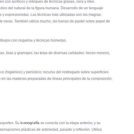
s con acrílicos y retoques de técnicas grasas, cera y óleo.
dios del natural de la figura humana. Desarrollo de un lenguaje
os y expresionistas. Las técnicas más utilizadas son las magras:
de ceras. También utiliza mucho, las barras de pastel sobre papel de
y dibujos con nogalina y técnicas húmedas.
s, lisas y gramajes; las telas de diversas calidades: lienzo moreno,
co (higiénico) y periódico; recurso del restregado sobre superficies
o en las maderas preparadas de líneas principales de la composición,
 soportes. Su
iconografía
se conecta con la etapa anterior, y su
ensaciones plásticas de sobriedad, pasado y reflexión. Utiliza