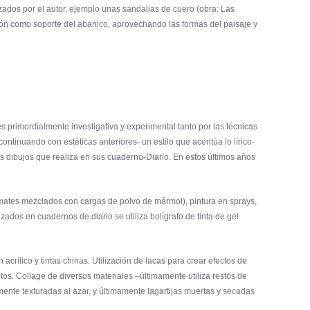
izados por el autor, ejemplo unas sandalias de cuero (obra: Las
ción como soporte del abanico, aprovechando las formas del paisaje y
s primordialmente investigativa y experimental tanto por las técnicas
ontinuando con estéticas anteriores- un estilo que acentúa lo lírico-
s dibujos que realiza en sus cuaderno-Diario. En estos últimos años
s mates mezclados con cargas de polvo de mármol), pintura en sprays,
zados en cuadernos de diario se utiliza bolígrafo de tinta de gel
crílico y tintas chinas. Utilización de lacas para crear efectos de
tos. Collage de diversos materiales –últimamente utiliza restos de
mente texturadas al azar, y últimamente lagartijas muertas y secadas