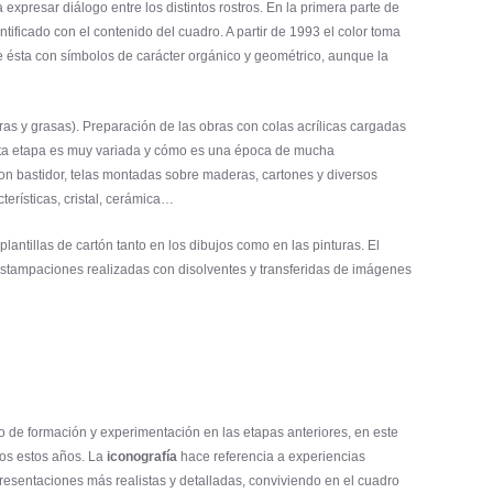
expresar diálogo entre los distintos rostros. En la primera parte de
ntificado con el contenido del cuadro. A partir de 1993 el color toma
e ésta con símbolos de carácter orgánico y geométrico, aunque la
as y grasas). Preparación de las obras con colas acrílicas cargadas
 esta etapa es muy variada y cómo es una época de mucha
con bastidor, telas montadas sobre maderas, cartones y diversos
terísticas, cristal, cerámica…
 plantillas de cartón tanto en los dibujos como en las pinturas. El
y estampaciones realizadas con disolventes y transferidas de imágenes
 de formación y experimentación en las etapas anteriores, en este
dos estos años. La
iconografía
hace referencia a experiencias
presentaciones más realistas y detalladas, conviviendo en el cuadro