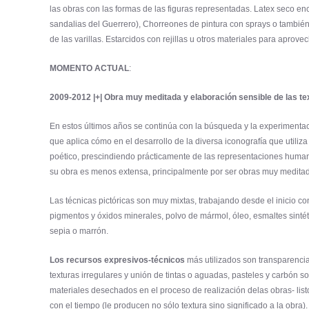
las obras con las formas de las figuras representadas. Latex seco enc
sandalias del Guerrero), Chorreones de pintura con sprays o también 
de las varillas. Estarcidos con rejillas u otros materiales para aprov
MOMENTO ACTUAL
:
2009-2012 |+| Obra muy meditada y elaboración sensible de las te
En estos últimos años se continúa con la búsqueda y la experimentació
que aplica cómo en el desarrollo de la diversa iconografía que utiliza
poético, prescindiendo prácticamente de las representaciones humanas
su obra es menos extensa, principalmente por ser obras muy meditada
Las técnicas pictóricas son muy mixtas, trabajando desde el inicio c
pigmentos y óxidos minerales, polvo de mármol, óleo, esmaltes sintétic
sepia o marrón.
Los recursos expresivos-técnicos
más utilizados son transparencia
texturas irregulares y unión de tintas o aguadas, pasteles y carbón 
materiales desechados en el proceso de realización delas obras- list
con el tiempo (le producen no sólo textura sino significado a la obra