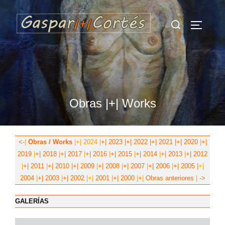
Saltar
Buscar:
al
ALTERN
contenido
Obras |+| Works
<-
|
Obras / Works
|
+|
2024
|
+|
2023
|+|
2022
|+|
2021
|+|
2020
|
+|
2019
|
+|
2018
|
+|
2017
|
+|
2016
|
+|
2015
|
+|
2014
|
+|
2013
|
+|
2012
|
+|
2011
|
+|
2010
|+|
2009
|
+|
2008
|
+|
2007
|
+|
2006
|
+|
2005
|
+|
2004
|
+|
2003
|
+|
2002
|+|
2001
|
+|
2000
|
+
|
Obras anteriores
|
->
GALERÍAS