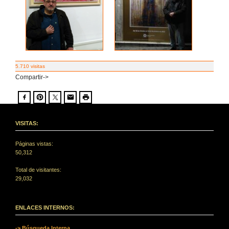
5.710 visitas
Compartir->
VISITAS:
Páginas vistas:
50,312
Total de visitantes:
29,032
ENLACES INTERNOS:
-> Búsqueda Interna