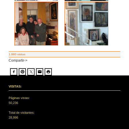
1.880 visitas
Compartir->
VISITAS:
Páginas vistas:
50,236
Total de visitantes:
28,996