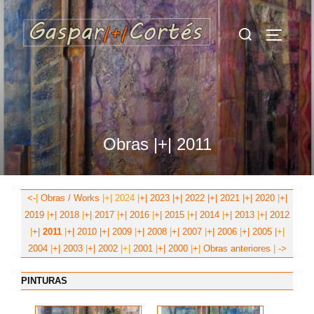
Saltar
Buscar:
al
ALTERN
contenido
Obras |+| 2011
<-
|
Obras / Works
|
+|
2024
|
+|
2023
|+|
2022
|+|
2021
|+|
2020
|
+|
2019
|
+|
2018
|
+|
2017
|
+|
2016
|
+|
2015
|
+|
2014
|
+|
2013
|
+|
2012
|
+|
2011
|
+|
2010
|+|
2009
|
+|
2008
|
+|
2007
|
+|
2006
|
+|
2005
|
+|
2004
|
+|
2003
|
+|
2002
|+|
2001
|
+|
2000
|
+
|
Obras anteriores
|
->
PINTURAS